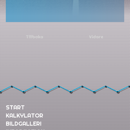
Tillbaka
START
KALKYLATOR
BILDGALLERI