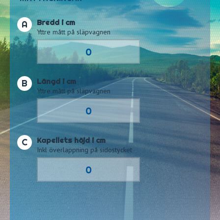
Bredd i cm
A
Yttre mått på släpvagnen
Längd i cm
B
Yttre mått på släpvagnen
Kapellets höjd i cm
C
Inkl överlappning på sidostycket