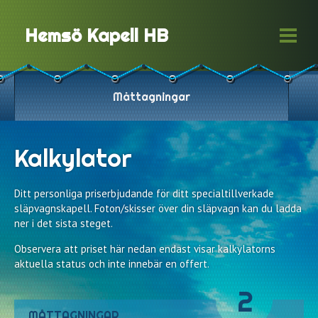
Hemsö Kapell HB
Måttagningar
Kalkylator
Ditt personliga priserbjudande för ditt specialtillverkade
släpvagnskapell. Foton/skisser över din släpvagn kan du ladda
ner i det sista steget.
Observera att priset här nedan endast visar kalkylatorns
aktuella status och inte innebär en offert.
2
MÅTTAGNINGAR